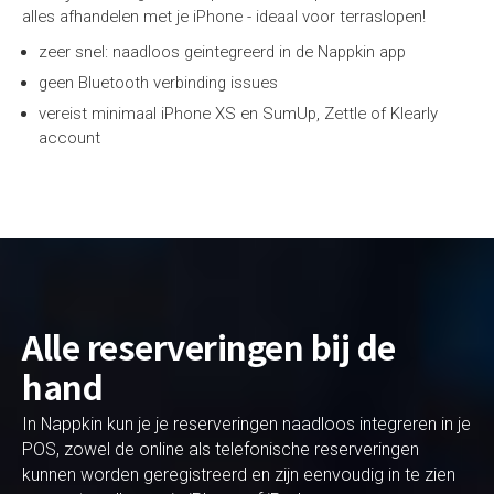
alles afhandelen met je iPhone - ideaal voor terraslopen!
zeer snel: naadloos geintegreerd in de Nappkin app
geen Bluetooth verbinding issues
vereist minimaal iPhone XS en SumUp, Zettle of Klearly
account
Alle reserveringen bij de
hand
In Nappkin kun je je reserveringen naadloos integreren in je
POS, zowel de online als telefonische reserveringen
kunnen worden geregistreerd en zijn eenvoudig in te zien