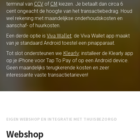
CCV
CM
terminal van
of
kiezen. Je betaalt dan circa 6
cent ongeacht de hoogte van het transactiebedrag. Houd
wel rekening met maandelijkse onderhoudskosten en
aanschaf- of huurkosten.
Viva Wallet
Een derde optie is
: de Viva Wallet app maakt
van je standaard Android toestel een pinapparaat.
Klearly
Tot slot ondersteunen we
: installeer de Klearly app
op je iPhone voor Tap To Pay of op een Android device.
Geen maandelijks terugkerende kosten en zeer
interessante vaste transactietarieven!
EIGEN WEBSHOP EN INTEGRATIE MET THUISBEZORGD
Webshop