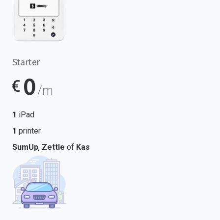
Starter
0
€
/m
1
iPad
1
printer
SumUp
,
Zettle
of
Kas